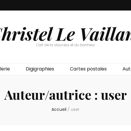
hristel Le Vailla
L'art de la douceur et du bonheur
lerie
Digigraphies
Cartes postales
Aut
Auteur/autrice :
user
Accueil
/
user