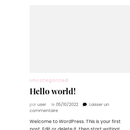
Uncategorized
Hello world!
par
user
le
05/10/2022
Laisser un
sur
commentaire
Hello
Welcome to WordPress. This is your first
world!
post. Edit or delete it, then start writing!