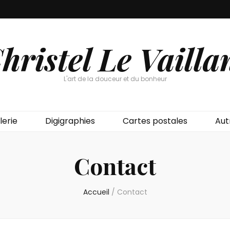
hristel Le Vailla
L'art de la douceur et du bonheur
lerie
Digigraphies
Cartes postales
Aut
Contact
Accueil
/
Contact