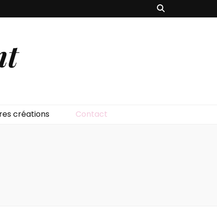
nt
res créations
Contact