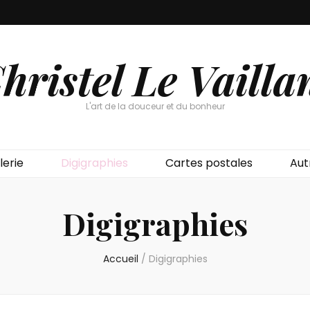
hristel Le Vailla
L'art de la douceur et du bonheur
lerie
Digigraphies
Cartes postales
Aut
Digigraphies
Accueil
/
Digigraphies