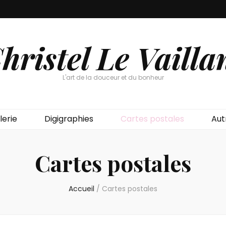
hristel Le Vailla
L'art de la douceur et du bonheur
lerie
Digigraphies
Cartes postales
Aut
Cartes postales
Accueil
/
Cartes postales